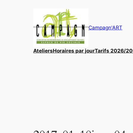
Aller
au
contenu
Campagn'ART
Ateliers
Horaires par jour
Tarifs 2026/2