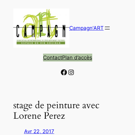
Aller
au
contenu
Campagn'ART
Contact
Plan d’accès
Facebook
Instagram
stage de peinture avec
Lorene Perez
Avr 22, 2017