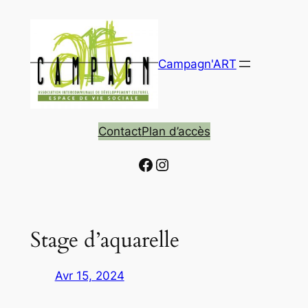
Aller
au
contenu
Campagn'ART
Contact
Plan d’accès
Facebook
Instagram
Stage d’aquarelle
Avr 15, 2024