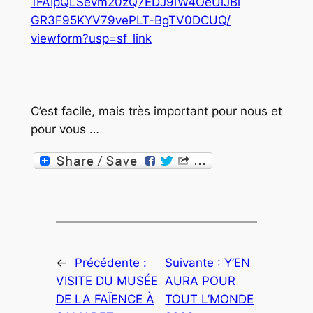
1FAIpQLSevm20zQ7EDJ9iW4OeUlJBi
GR3F95KYV79vePLT-BgTV0DCUQ/
viewform?usp=sf_link
C’est facile, mais très important pour nous et
pour vous …
←
Précédente :
Suivante :
Y’EN
VISITE DU MUSÉE
AURA POUR
DE LA FAÏENCE À
TOUT L’MONDE