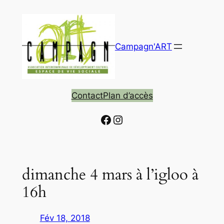
Aller
au
contenu
Campagn'ART
Contact
Plan d’accès
Facebook
Instagram
dimanche 4 mars à l’igloo à
16h
Fév 18, 2018