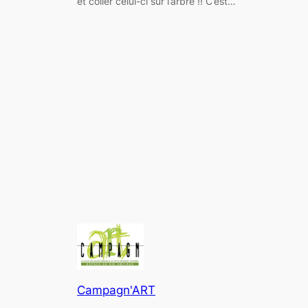
et coller celui-ci sur l’arbre !! C’est…
Campagn'ART