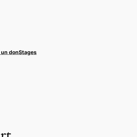
e un don
Stages
rt