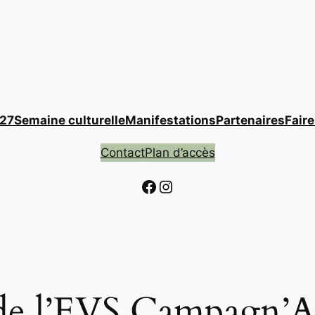
027
Semaine culturelle
Manifestations
Partenaires
Fair
Contact
Plan d’accès
Facebook
Instagram
 de l’EVS Campagn’A