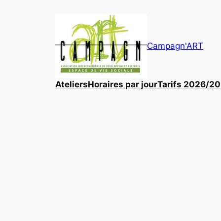
Aller
au
contenu
Campagn'ART
Ateliers
Horaires par jour
Tarifs 2026/2