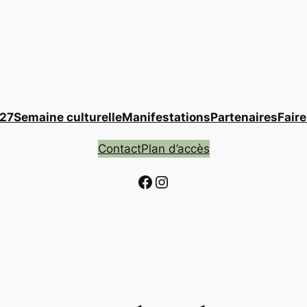
027
Semaine culturelle
Manifestations
Partenaires
Fair
Contact
Plan d’accès
Facebook
Instagram